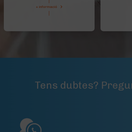
+ informació
Tens dubtes? Pregu