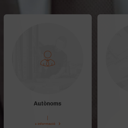
Autònoms
+ informació