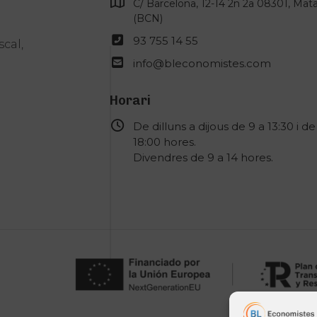
C/ Barcelona, 12-14 2n 2a 08301, Mat
(BCN)
93 755 14 55
scal,
info@bleconomistes.com
Horari
De dilluns a dijous de 9 a 13:30 i de
18:00 hores.
Divendres de 9 a 14 hores.