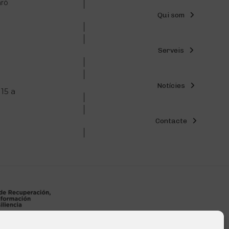
aró
Qui som
Serveis
Notícies
 15 a
Contacte