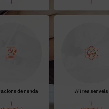
racions de renda
Altres serveis
+ informació
+ informació