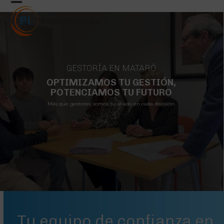
Skip
Open
Close
to
mobile
mobile
content
menu
menu
GESTORÍA EN MATARÓ
OPTIMIZAMOS TU GESTIÓN,
POTENCIAMOS TU FUTURO
Más que gestores, somos tu aliado en cada decisión.
Tu equipo de confianza en