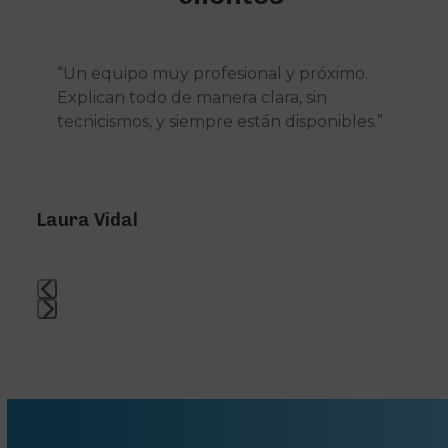
Use
“Un equipo muy profesional y próximo.
the
Explican todo de manera clara, sin
left
tecnicismos, y siempre están disponibles.”
and
right
arrow
keys
Laura Vidal
to
access
the
carousel
navigation
Press
buttons
escape
to
go
to