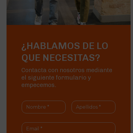
¿HABLAMOS DE LO
QUE NECESITAS?
Contacta con nosotros mediante
el siguiente formulario y
empecemos.
N
o
m
Nombre
Apellidos
i
E
c
m
o