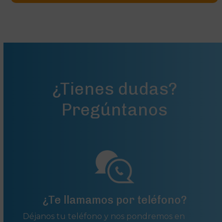
a
v
í
s
l
e
g
a
l
¿Tienes dudas?
*
Pregúntanos
¿Te llamamos por teléfono?
Déjanos tu teléfono y nos pondremos en