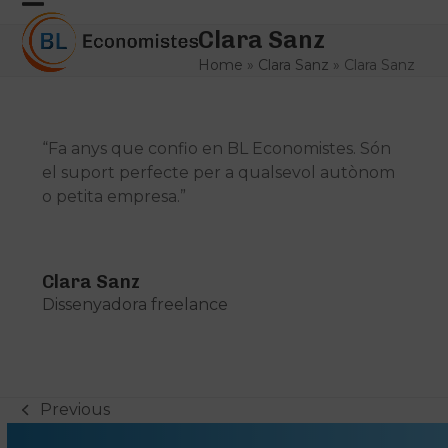
Skip
Open
Close
to
Clara Sanz
mobile
mobile
content
Home
»
Clara Sanz
»
Clara Sanz
menu
menu
“Fa anys que confio en BL Economistes. Són
el suport perfecte per a qualsevol autònom
o petita empresa.”
Clara Sanz
Dissenyadora freelance
Previous
previous
post: